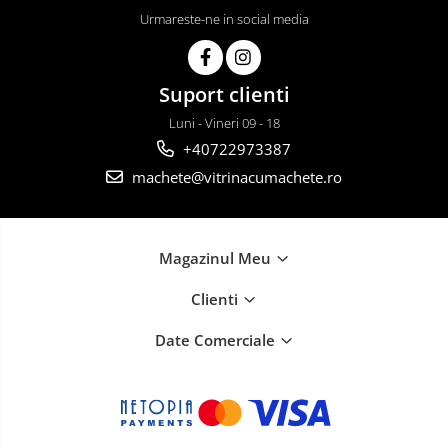
Urmareste-ne in social media
Suport clienti
Luni - Vineri 09 - 18
+40722973387
machete@vitrinacumachete.ro
Magazinul Meu
Clienti
Date Comerciale