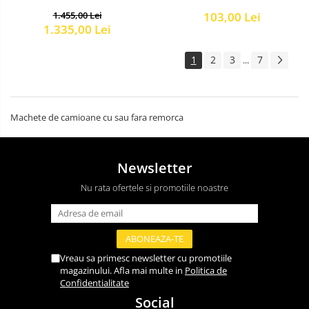
103,00 Lei
1.455,00 Lei
1.335,00 Lei
1
2
3
7
...
Machete de camioane cu sau fara remorca
Newsletter
Nu rata ofertele si promotiile noastre
Vreau sa primesc newsletter cu promotiile
magazinului. Afla mai multe in
Politica de
Confidentialitate
Social