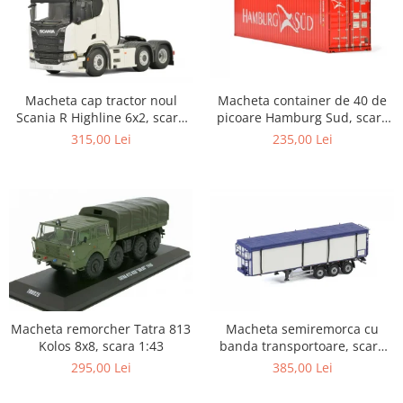
Macheta cap tractor noul
Macheta container de 40 de
Scania R Highline 6x2, scara
picoare Hamburg Sud, scara
1:50
1:50
315,00 Lei
235,00 Lei
Macheta remorcher Tatra 813
Macheta semiremorca cu
Kolos 8x8, scara 1:43
banda transportoare, scara
1:50
295,00 Lei
385,00 Lei