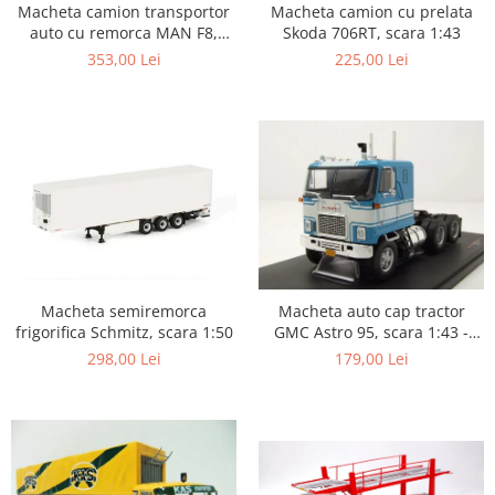
Macheta camion transportor
Macheta camion cu prelata
auto cu remorca MAN F8,
Skoda 706RT, scara 1:43
scara 1:43
353,00 Lei
225,00 Lei
Macheta semiremorca
Macheta auto cap tractor
frigorifica Schmitz, scara 1:50
GMC Astro 95, scara 1:43 -
Copie
298,00 Lei
179,00 Lei