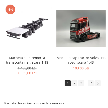
-8%
Macheta cap tractor Volvo FH5
Macheta semiremorca
rosu, scara 1:43
transcontainer, scara 1:18
103,00 Lei
1.455,00 Lei
1.335,00 Lei
1
2
3
7
...
Machete de camioane cu sau fara remorca