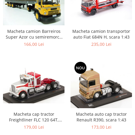
Macheta camion transportor
Macheta camion Barreiros
auto Fiat 684N H, scara 1:43
Super Azor cu semiremorca
cu prelata, scara 1:43
235,00 Lei
166,00 Lei
NOU
Macheta cap tractor
Macheta auto cap tractor
Freightliner FLC 120 64T,
Renault R390, scara 1:43
scara 1:43
179,00 Lei
173,00 Lei