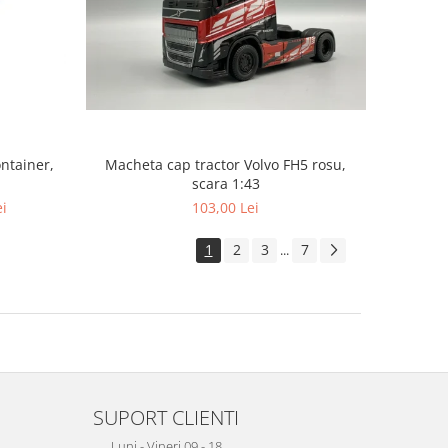
ntainer,
Macheta cap tractor Volvo FH5 rosu,
scara 1:43
ei
103,00 Lei
1
2
3
7
...
SUPORT CLIENTI
Luni - Vineri 09 - 18