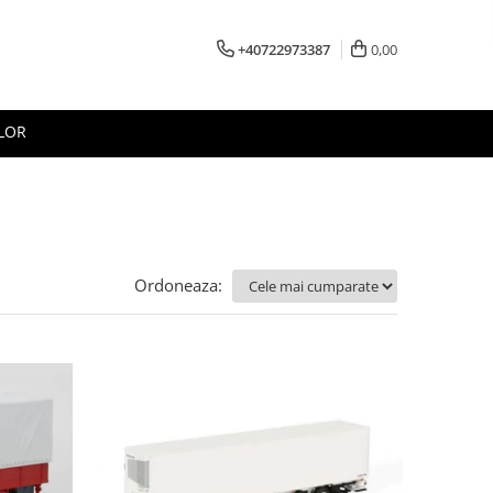
+40722973387
0,00
LOR
Ordoneaza: