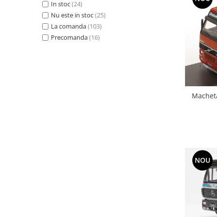
In stoc
(24)
Nu este in stoc
(25)
La comanda
(103)
Precomanda
(16)
Macheta
NOU