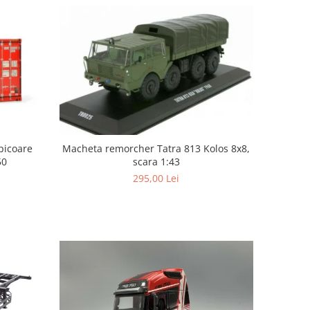
picoare
Macheta remorcher Tatra 813 Kolos 8x8,
50
scara 1:43
295,00 Lei