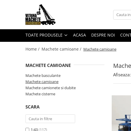
Toate Produsele
Machete utilaje de constructii
TOATE PRODUSELE
ACASA
DESPRE NOI
CON
Machete macarale si alte utilaje de
ridicat
Home /
Machete camioane /
Machete camioane
Machete utilaje pentru
terasamente
Mache
MACHETE CAMIOANE
Machete utilaje pentru drumuri
Afiseaza:
Machete basculante
Machete betoniere si pompe de
Machete camioane
beton
Machete camionete si dubite
Alte machete de utilaje
Machete cisterne
Machete camioane
SCARA
Machete basculante
Machete camioane
Machete camionete si dubite
1:43
(117)