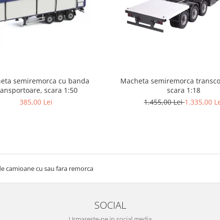
eta semiremorca cu banda
Macheta semiremorca transco
ransportoare, scara 1:50
scara 1:18
385,00 Lei
1.455,00 Lei
1.335,00 L
e camioane cu sau fara remorca
SOCIAL
Urmareste-ne in social media