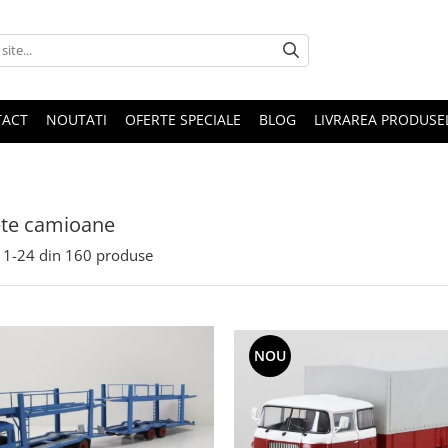
TACT
NOUTATI
OFERTE SPECIALE
BLOG
LIVRAREA PRODUSE
te camioane
1-
24
din
160
produse
NOU