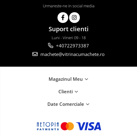
Urmareste-ne in social media
Suport clienti
Luni - Vineri 09 - 18
+40722973387
machete@vitrinacumachete.ro
Magazinul Meu
Clienti
Date Comerciale