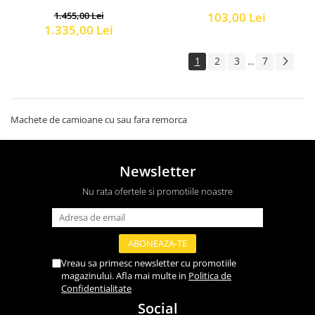
103,00 Lei
1.455,00 Lei
1.335,00 Lei
1
2
3
7
...
Machete de camioane cu sau fara remorca
Newsletter
Nu rata ofertele si promotiile noastre
Vreau sa primesc newsletter cu promotiile
magazinului. Afla mai multe in
Politica de
Confidentialitate
Social